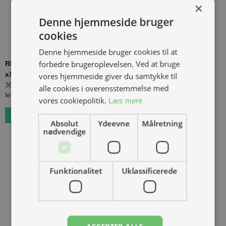
×
Denne hjemmeside bruger
cookies
Denne hjemmeside bruger cookies til at
forbedre brugeroplevelsen. Ved at bruge
REAR ALU SPROCKET #420 S/C 48T, Passer til Talaria Sting,
xXx og Sting R, Aluminium, Selvrensende, Sort
vores hjemmeside giver du samtykke til
(
198000+48
)
369,00 kr.
Inkl. moms.
alle cookies i overensstemmelse med
levering 2 - 5 dage
vores cookiepolitik.
Læs mere
Bestil som restordre
Absolut
Ydeevne
Målretning
nødvendige
Funktionalitet
Uklassificerede