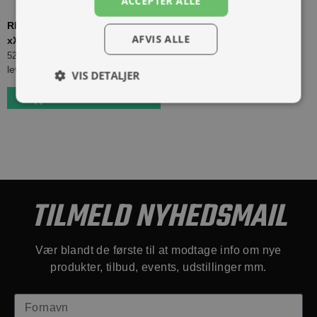
ACCEPTER ALLE
REAR ALU SPROCKET #420 S/C 64T, Passer til Talaria Sting,
AFVIS ALLE
xXx og Sting R, Aluminium, Selvrensende, Sort
(
198000+64
)
529,00 kr.
Inkl. moms.
levering 2 - 5 dage
VIS DETALJER
Bestil som restordre
TILMELD NYHEDSMAIL
Vær blandt de første til at modtage info om nye
produkter, tilbud, events, udstillinger mm.