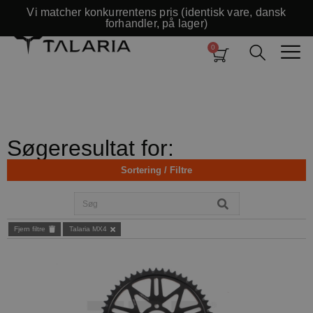
Vi matcher konkurrentens pris (identisk vare, dansk
forhandler, på lager)
Søgeresultat for:
Sortering / Filtre
Fjern filtre
Talaria MX4