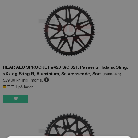
REAR ALU SPROCKET #420 S/C 62T, Passer til Talaria Sting,
xXx og Sting R, Aluminium, Selvrensende, Sort
(
198000+62
)
529,00 kr.
Inkl. moms.
1 på lager