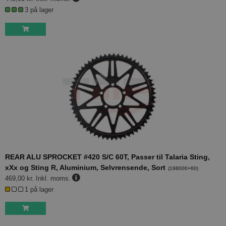
3 på lager
REAR ALU SPROCKET #420 S/C 60T, Passer til Talaria Sting,
xXx og Sting R, Aluminium, Selvrensende, Sort
(
198000+60
)
469,00 kr.
Inkl. moms.
1 på lager