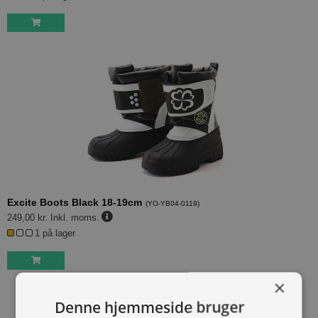
Excite Boots Black 18-19cm
(
YO-YB04-0119
)
249,00 kr.
Inkl. moms.
1 på lager
×
Denne hjemmeside bruger