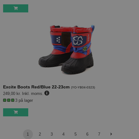
Excite Boots Red/Blue 22-23cm
(
YO-YB04-0323
)
249,00 kr.
Inkl. moms.
3 på lager
1
2
3
4
5
6
7