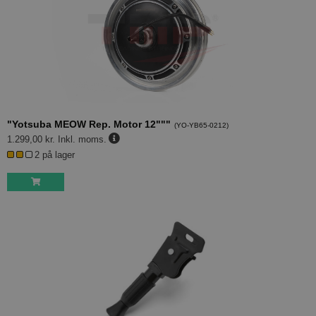
"Yotsuba MEOW Rep. Motor 12"""
(
YO-YB65-0212
)
1.299,00 kr.
Inkl. moms.
2 på lager