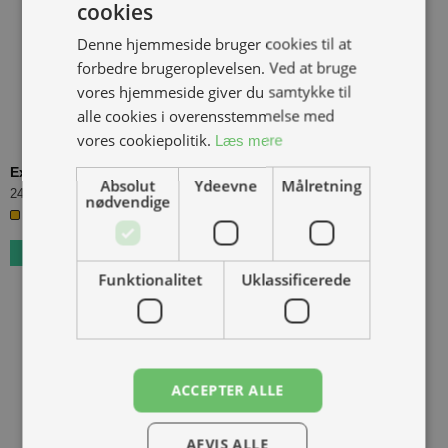
cookies
Denne hjemmeside bruger cookies til at
forbedre brugeroplevelsen. Ved at bruge
vores hjemmeside giver du samtykke til
alle cookies i overensstemmelse med
vores cookiepolitik.
Læs mere
Excite Boots Black 20-21cm
(
YO-YB04-0121
)
Absolut
Ydeevne
Målretning
249,00 kr.
Inkl. moms.
nødvendige
2 på lager
Funktionalitet
Uklassificerede
ACCEPTER ALLE
AFVIS ALLE