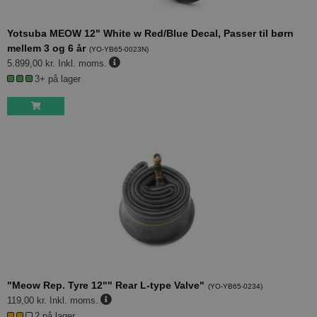
Yotsuba MEOW 12" White w Red/Blue Decal, Passer til børn
mellem 3 og 6 år
(
YO-YB65-0023N
)
5.899,00 kr.
Inkl. moms.
3+ på lager
"Meow Rep. Tyre 12"" Rear L-type Valve"
(
YO-YB65-0234
)
119,00 kr.
Inkl. moms.
2 på lager