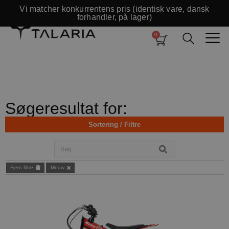
Vi matcher konkurrentens pris (identisk vare, dansk
forhandler, på lager)
Søgeresultat for:
Sortering / Filtre
Fjern filtre
Meow