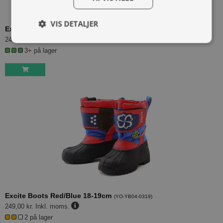
VIS DETALJER
Excite Boots Black 22-23cm
(
YO-YB04-0123
)
249,00 kr.
Inkl. moms.
3+ på lager
Excite Boots Red/Blue 18-19cm
(
YO-YB04-0319
)
249,00 kr.
Inkl. moms.
2 på lager