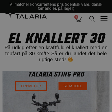
Vi matcher konkurrentens pris (identisk vare, dansk
forhandler, på lager)
EL KNALLERT 30
På udkig efter en kraftfuld el knallert med en
topfart på 30 km/t? Så er du landet det hele
rigtige sted!
TALARIA STING PRO
PRØVETUR
SE MODEL