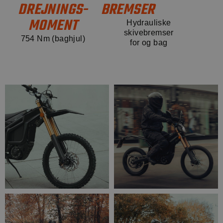
DREJNINGS-
BREMSER
MOMENT
Hydrauliske
skivebremser
754 Nm (baghjul)
for og bag