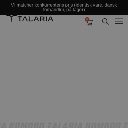
Vi matcher konkurrentens pris (identisk vare, dansk
forhandler, på lager)
IA KOMODO TALARIA KOMODO 