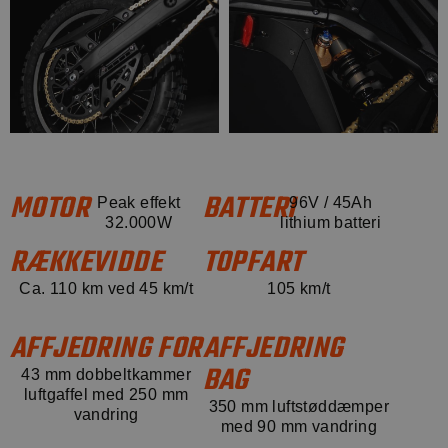
MOTOR
BATTERI
Peak effekt
96V / 45Ah
32.000W
lithium batteri
RÆKKEVIDDE
TOPFART
Ca. 110 km ved 45 km/t
105 km/t
AFFJEDRING FOR
AFFJEDRING
BAG
43 mm dobbeltkammer
luftgaffel med 250 mm
350 mm luftstøddæmper
vandring
med 90 mm vandring