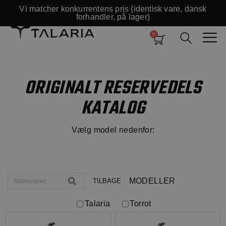
Vi matcher konkurrentens pris (identisk vare, dansk
forhandler, på lager)
ORIGINALT RESERVEDELS
KATALOG
Vælg model nedenfor:
MODELLER
TILBAGE
Talaria
Torrot