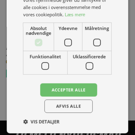
alle cookies i overensstemmelse med
vores cookiepolitik.
Læs mere
Absolut
Ydeevne
Målretning
nødvendige
BATTERY PACK COVER LOCK HOLDER
49,00 kr.
Inkl. moms.
Funktionalitet
Uklassificerede
1 på lager
Køb
ACCEPTER ALLE
1
2
3
4
5
...
64
AFVIS ALLE
Se alle
VIS DETALJER