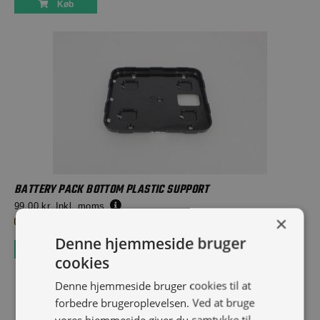
Køb
BATTERY PACK BOTTOM PLASTIC SUPPORT
99,00 kr.
Inkl. moms.
×
2 på lager
Denne hjemmeside bruger
Køb
cookies
Denne hjemmeside bruger cookies til at
forbedre brugeroplevelsen. Ved at bruge
vores hjemmeside giver du samtykke til