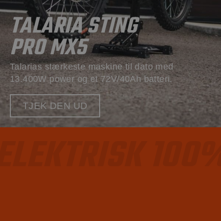
TALARIA STING
PRO MX5
Talarias stærkeste maskine til dato med
13.400W power og et 72V/40Ah batteri.
TJEK DEN UD
ELEKTRISK 100