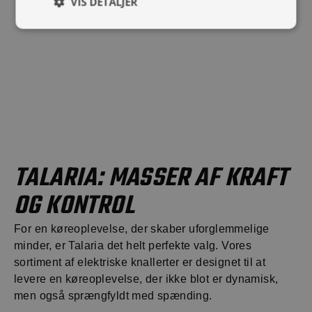
VIS DETALJER
TALARIA: MASSER AF KRAFT
OG KONTROL
For en køreoplevelse, der skaber uforglemmelige
minder, er Talaria det helt perfekte valg. Vores
sortiment af elektriske knallerter er designet til at
levere en køreoplevelse, der ikke blot er dynamisk,
men også sprængfyldt med spænding.