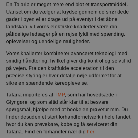
En Talaria er meget mere end blot et transportmiddel.
Uanset om du vælger at krydse gennem de snørklede
gader i byen eller drage ud på eventyr i det åbne
landskab, vil vores elektriske knallerter være din
pålidelige ledsager på en rejse fyldt med spænding,
oplevelser og uendelige muligheder.
Vores knallerter kombinerer avanceret teknologi med
smidig håndtering, hvilket giver dig kontrol og selvtillid
på vejen. Fra den kraftfulde acceleration til den
præcise styring er hver detalje nøje udformet for at
sikre en spændende køreoplevelse.
Talaria importeres af
TMP
, som har hovedsæde i
Glyngøre, og som altid står klar til at besvare
spørgsmål, hjælpe med at booke en prøvetur mm. Du
finder desuden et stort forhandlernetværk i hele landet,
hvor du kan prøvekøre, købe og få serviceret din
Talaria. Find en forhandler nær dig
her.