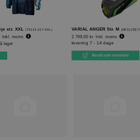
je str. XXL
VARIAL ANGER Str. M
(
TS114-217-XXL
)
(
HE5125EY
.
Inkl. moms.
2.799,00 kr.
Inkl. moms.
levering 7 - 14 dage
å lager
Bestil som restordre