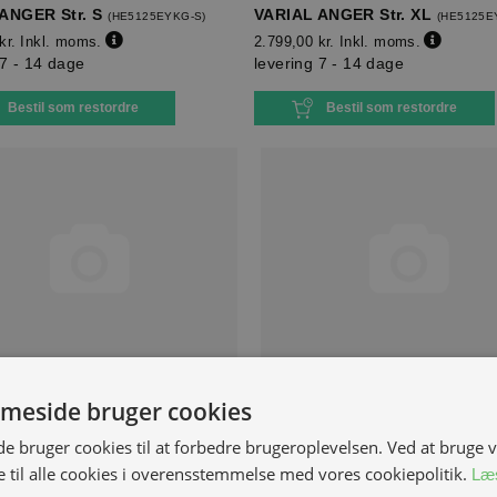
ANGER Str. S
VARIAL ANGER Str. XL
(
HE5125EYKG-S
)
(
HE5125E
kr.
Inkl. moms.
2.799,00 kr.
Inkl. moms.
 7 - 14 dage
levering 7 - 14 dage
Bestil som restordre
Bestil som restordre
BLANK MAT Str. L
VARIAL BLANK MAT Str. M
(
HE5122EKMA-
(
HE5
meside bruger cookies
M
)
 bruger cookies til at forbedre brugeroplevelsen. Ved at bruge
kr.
Inkl. moms.
2.599,00 kr.
Inkl. moms.
 til alle cookies i overensstemmelse med vores cookiepolitik.
 7 - 14 dage
levering 7 - 14 dage
Læ