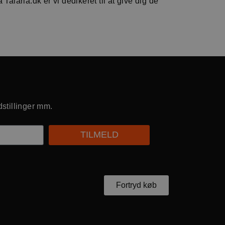
Talaria.dk er vi dedikeret til at give dig de
dstillinger mm.
TILMELD
Fortryd køb