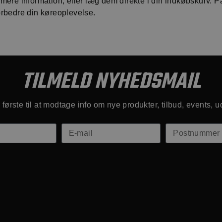
 mere information, eller læg dem direkte i din indkøbskurv. På 
forbedre din køreoplevelse.
TILMELD NYHEDSMAIL
første til at modtage info om nye produkter, tilbud, events, u