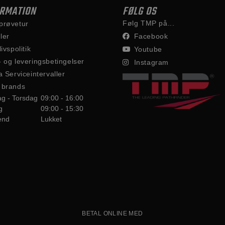
ORMATION
FØLG OS
Følg TMP på...
prøvetur
ler
Facebook
livspolitik
Youtube
- og leveringsbetingelser
Instagram
a Serviceintervaller
 brands
g - Torsdag
09:00 - 16:00
g
09:00 - 15:30
end
Lukket
BETAL ONLINE MED