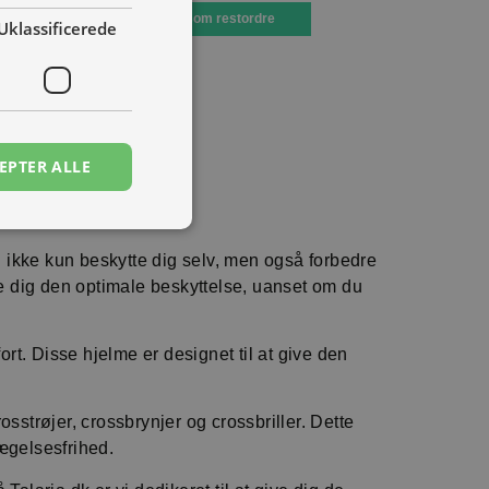
Bestil som restordre
Uklassificerede
EPTER ALLE
u ikke kun beskytte dig selv, men også forbedre
ive dig den optimale beskyttelse, uanset om du
rt. Disse hjelme er designet til at give den
osstrøjer, crossbrynjer og crossbriller. Dette
ægelsesfrihed.