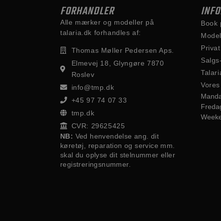
FORHANDLER
INF
Alle mærker og modeller på
Book 
talaria.dk forhandles af:
Model
Privat
Thomas Møller Pedersen Aps.
Salgs
Elmevej 18, Glyngøre 7870
Talari
Roslev
Vores
info@tmp.dk
Manda
+45 97 74 07 33
Freda
tmp.dk
Week
CVR: 29625425
NB:
Ved henvendelse ang. dit
køretøj, reparation og service mm.
skal du oplyse dit stelnummer eller
registreringsnummer.