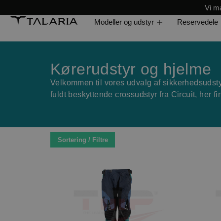
Vi ma
Modeller og udstyr
Reservedele
Kørerudstyr og hjelme
Velkommen til vores udvalg af sikkerhedsudstyr,
fuldt beskyttende crossudstyr fra Circuit, her f
Sortering / Filtre