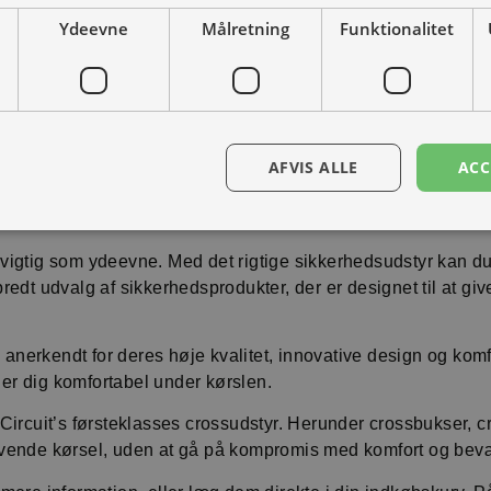
Bestil som restordre
Bestil som restordre
Ydeevne
Målretning
Funktionalitet
1
2
3
4
Se alle
AFVIS ALLE
ACC
å vigtig som ydeevne. Med det rigtige sikkerhedsudstyr kan d
 bredt udvalg af sikkerhedsprodukter, der er designet til at g
anerkendt for deres høje kvalitet, innovative design og komfo
der dig komfortabel under kørslen.
 Circuit’s førsteklasses crossudstyr. Herunder crossbukser, cr
krævende kørsel, uden at gå på kompromis med komfort og bev