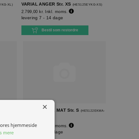
VARIAL ANGER Str. XS
YKG-XL
)
(
HE5125EYKG-XS
)
2.799,00 kr.
Inkl. moms.
levering 7 - 14 dage
Bestil som restordre
×
VARIAL BLANK MAT Str. S
122EKMA-
(
HE5122EKMA-
S
)
 vores hjemmeside
2.599,00 kr.
Inkl. moms.
levering 7 - 14 dage
s mere