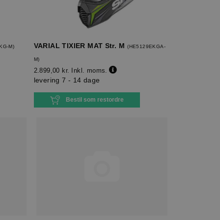
VARIAL TIXIER MAT Str. M
KG-M
)
(
HE5129EKGA-
M
)
2.899,00 kr.
Inkl. moms.
levering 7 - 14 dage
Bestil som restordre