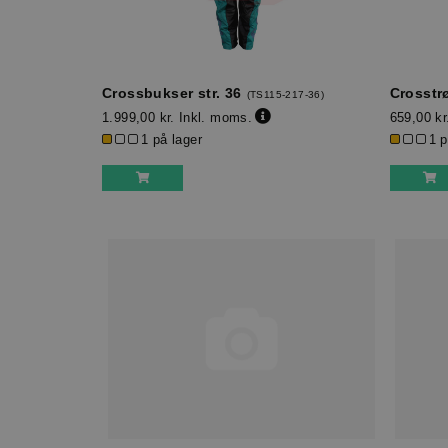
Crossbukser str. 36
Crosstrø
(
TS115-217-36
)
1.999,00 kr.
Inkl. moms.
659,00 kr
1 på lager
1 p