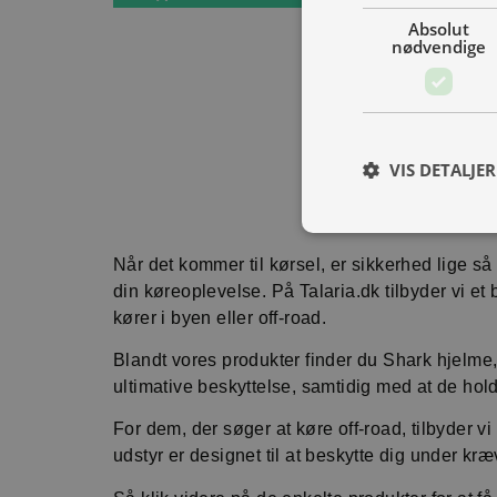
Absolut
nødvendige
VIS DETALJER
Når det kommer til kørsel, er sikkerhed lige s
din køreoplevelse. På Talaria.dk tilbyder vi et
kører i byen eller off-road.
Blandt vores produkter finder du Shark hjelme, 
ultimative beskyttelse, samtidig med at de hol
For dem, der søger at køre off-road, tilbyder vi
udstyr er designet til at beskytte dig under 