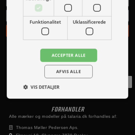
Funktionalitet
Uklassificerede
TILMELD
ACCEPTER ALLE
AFVIS ALLE
Fortryd køb
VIS DETALJER
FORHANDLER
Alle mærker og modeller på talaria.dk forhandles af:
Thomas Møller Pedersen Aps.