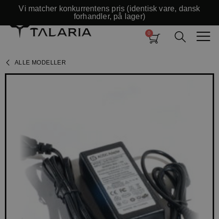
Vi matcher konkurrentens pris (identisk vare, dansk
forhandler, på lager)
ALLE MODELLER