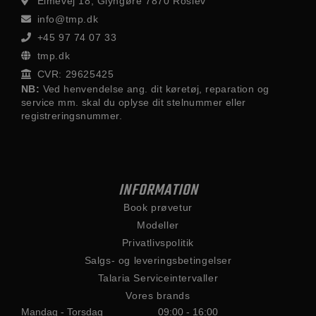
Elmevej 18, Glyngøre 7870 Roslev
info@tmp.dk
+45 97 74 07 33
tmp.dk
CVR: 29625425
NB:
Ved henvendelse ang. dit køretøj, reparation og
service mm. skal du oplyse dit stelnummer eller
registreringsnummer.
INFORMATION
Book prøvetur
Modeller
Privatlivspolitik
Salgs- og leveringsbetingelser
Talaria Serviceintervaller
Vores brands
Mandag - Torsdag
09:00 - 16:00