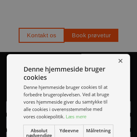
Kontakt os
Book prøvetur
×
TILMELD NYHEDSMAIL
Denne hjemmeside bruger
cookies
Vær blandt de første til at modtage info om nye
Denne hjemmeside bruger cookies til at
produkter, tilbud, events, udstillinger mm.
forbedre brugeroplevelsen. Ved at bruge
vores hjemmeside giver du samtykke til
alle cookies i overensstemmelse med
vores cookiepolitik.
Læs mere
Absolut
Ydeevne
Målretning
nødvendige