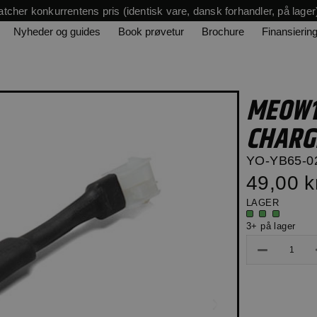
tcher konkurrentens pris (identisk vare, dansk forhandler, på lager
Nyheder og guides
Book prøvetur
Brochure
Finansierin
MEOW1.
CHARG
YO-YB65-0
49,00 k
LAGER
3+ på lager