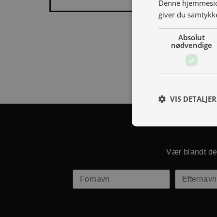
Denne hjemmeside
giver du samtykke
Absolut
nødvendige
VIS DETALJER
Vær blandt de 