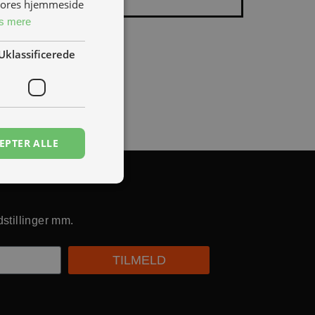
 vores hjemmeside
s mere
Uklassificerede
EPTER ALLE
dstillinger mm.
TILMELD