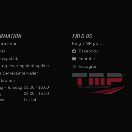
ORMATION
FØLG OS
Følg TMP på...
prøvetur
ler
Facebook
livspolitik
Youtube
- og leveringsbetingelser
Instagram
a Serviceintervaller
 brands
g - Torsdag
09:00 - 16:00
g
09:00 - 15:30
end
Lukket