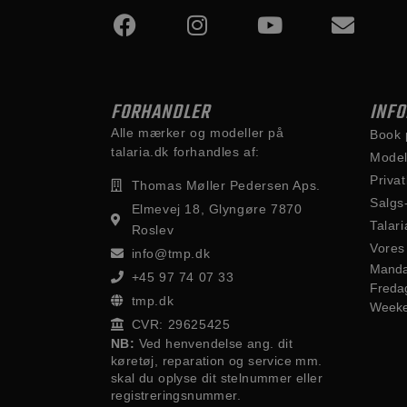
FORHANDLER
INF
Alle mærker og modeller på
Book 
talaria.dk forhandles af:
Model
Privat
Thomas Møller Pedersen Aps.
Salgs
Elmevej 18, Glyngøre 7870
Talari
Roslev
Vores
info@tmp.dk
Manda
+45 97 74 07 33
Freda
tmp.dk
Week
CVR: 29625425
NB:
Ved henvendelse ang. dit
køretøj, reparation og service mm.
skal du oplyse dit stelnummer eller
registreringsnummer.