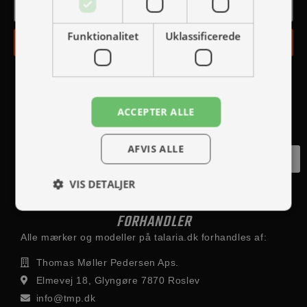
Funktionalitet
Uklassificerede
TILMELD
ACCEPTER ALLE
AFVIS ALLE
Fortryd køb
VIS DETALJER
FORHANDLER
Alle mærker og modeller på talaria.dk forhandles af:
Thomas Møller Pedersen Aps.
Elmevej 18, Glyngøre 7870 Roslev
info@tmp.dk