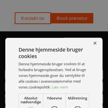
Kontakt os
Book prøvetur
TILMELD NYHEDSMAIL
×
Denne hjemmeside bruger
cookies
Vær blandt de første til at modtage info om nye
produkter, tilbud, events, udstillinger mm.
Denne hjemmeside bruger cookies til at
forbedre brugeroplevelsen. Ved at bruge
vores hjemmeside giver du samtykke til
alle cookies i overensstemmelse med
vores cookiepolitik.
Læs mere
Absolut
Ydeevne
Målretning
nødvendige