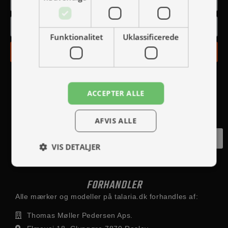
Funktionalitet
Uklassificerede
TILMELD
ACCEPTER ALLE
AFVIS ALLE
Fortryd køb
VIS DETALJER
FORHANDLER
Alle mærker og modeller på talaria.dk forhandles af:
Thomas Møller Pedersen Aps.