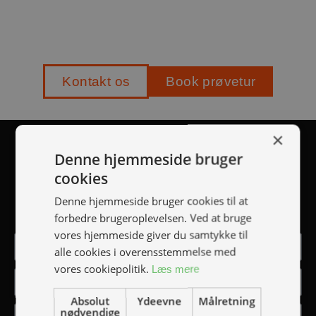
Kontakt os
Book prøvetur
×
TILMELD NYHEDSMAIL
Denne hjemmeside bruger
cookies
Vær blandt de første til at modtage info om nye
Denne hjemmeside bruger cookies til at
produkter, tilbud, events, udstillinger mm.
forbedre brugeroplevelsen. Ved at bruge
vores hjemmeside giver du samtykke til
alle cookies i overensstemmelse med
vores cookiepolitik.
Læs mere
Absolut
Ydeevne
Målretning
nødvendige