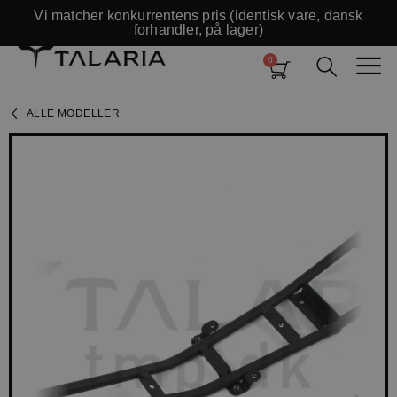
Vi matcher konkurrentens pris (identisk vare, dansk
forhandler, på lager)
ALLE MODELLER