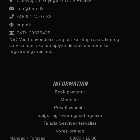
Elmevej 18, Glyngøre 7870 Roslev
info@tmp.dk
+45 97 74 07 33
tmp.dk
CVR: 29625425
NB:
Ved henvendelse ang. dit køretøj, reparation og
service mm. skal du oplyse dit stelnummer eller
registreringsnummer.
INFORMATION
Book prøvetur
Modeller
Privatlivspolitik
Salgs- og leveringsbetingelser
Talaria Serviceintervaller
Vores brands
Mandag - Torsdag
09:00 - 16:00