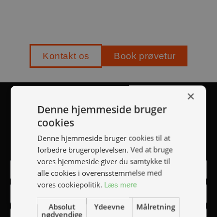
Kontakt os
Book prøvetur
×
TILMELD NYHEDSMAIL
Denne hjemmeside bruger
cookies
Vær blandt de første til at modtage info om nye
Denne hjemmeside bruger cookies til at
produkter, tilbud, events, udstillinger mm.
forbedre brugeroplevelsen. Ved at bruge
vores hjemmeside giver du samtykke til
alle cookies i overensstemmelse med
vores cookiepolitik.
Læs mere
Absolut
Ydeevne
Målretning
nødvendige