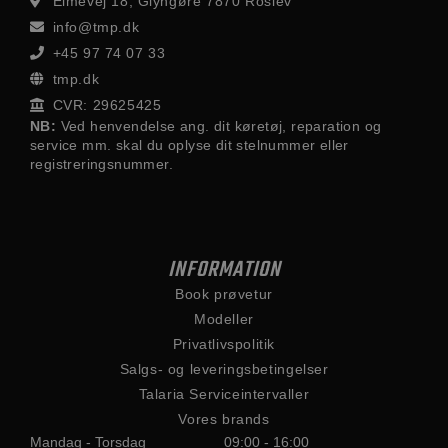
Elmevej 18, Glyngøre 7870 Roslev
info@tmp.dk
+45 97 74 07 33
tmp.dk
CVR: 29625425
NB:
Ved henvendelse ang. dit køretøj, reparation og
service mm. skal du oplyse dit stelnummer eller
registreringsnummer.
INFORMATION
Book prøvetur
Modeller
Privatlivspolitik
Salgs- og leveringsbetingelser
Talaria Serviceintervaller
Vores brands
Mandag - Torsdag
09:00 - 16:00