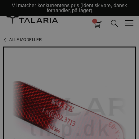
Vi matcher konkurrentens pris (identisk vare, dansk
forhandler, på lager)
ALLE MODELLER