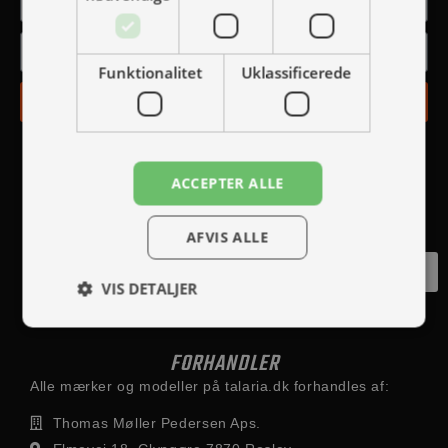
Funktionalitet
Uklassificerede
TILMELD
ACCEPTER ALLE
AFVIS ALLE
Fortryd køb
VIS DETALJER
FORHANDLER
Alle mærker og modeller på talaria.dk forhandles af:
Thomas Møller Pedersen Aps.