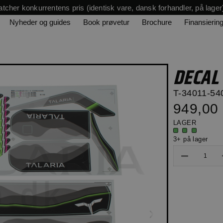
tcher konkurrentens pris (identisk vare, dansk forhandler, på lager
Nyheder og guides
Book prøvetur
Brochure
Finansierin
DECAL
T-34011-54
949,00 
LAGER
3+ på lager