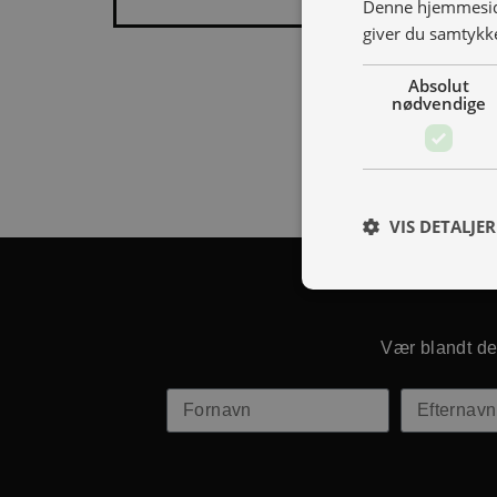
Denne hjemmeside
giver du samtykke
Absolut
nødvendige
VIS DETALJER
Vær blandt de 