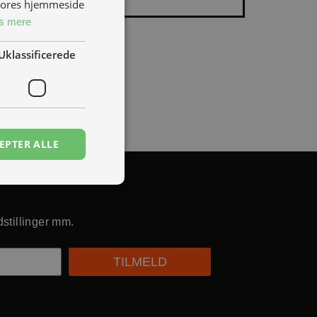
 vores hjemmeside
s mere
Uklassificerede
EPTER ALLE
dstillinger mm.
TILMELD