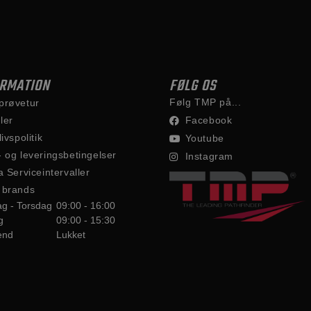
ORMATION
FØLG OS
Følg TMP på...
prøvetur
ler
Facebook
livspolitik
Youtube
- og leveringsbetingelser
Instagram
a Serviceintervaller
 brands
g - Torsdag
09:00 - 16:00
g
09:00 - 15:30
end
Lukket