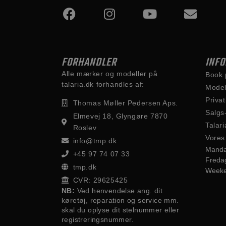
FORHANDLER
INF
Alle mærker og modeller på
Book 
talaria.dk forhandles af:
Model
Privat
Thomas Møller Pedersen Aps.
Salgs
Elmevej 18, Glyngøre 7870
Talari
Roslev
Vores
info@tmp.dk
Manda
+45 97 74 07 33
Freda
tmp.dk
Week
CVR: 29625425
NB:
Ved henvendelse ang. dit
køretøj, reparation og service mm.
skal du oplyse dit stelnummer eller
registreringsnummer.